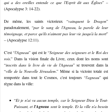
qui a des oreilles entende ce que l'Esprit dit aux Églises
” –
(Apocalypse 3: 14-22).
De même, les saints victorieux “
vainquent le Dragon
”
paradoxalement, “
par le sang de l'Agneau, la parole de leur
témoignage, et parce qu'ils n'aiment pas leur vie jusqu'à la mort
”
– (Apocalypse 12:11).
C'est “
l'Agneau
” qui est le “
Seigneur des seigneurs et le Roi des
rois
.” Dans la vision finale du Livre, ceux dont les noms sont
“
inscrits dans le livre de vie de l'Agneau
” se trouvent dans la
“
ville de la Nouvelle Jérusalem
.” Même si la victoire totale est
remportée dans tout le Cosmos, c'est toujours “
l'agneau
” qui
règne dans la ville:
“
Et je n'ai vu aucun temple, car le Seigneur Dieu le Tout-
Puissant, et
l'Agneau
sont le temple. Et la ville n'a besoin