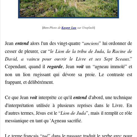
[
Ram-Photo de
Kasper Lau
sur Unsplash
]
Jean
entend
alors l'un des vingt-quatre “
anciens
” lui ordonner de
cesser de pleurer, car “
le Lion de la tribu de Juda, la Racine de
David, a vaincu pour ouvrir le Livre et ses Sept Sceaux
.”
Cependant, quand il
regarde
, Jean
voit
un “agneau immolé” et
non un lion rugissant qui dévore sa proie. Le contraste est
frappant, et délibérément.
Ce que Jean
voit
interprète ce qu'il
entend
d'abord, une technique
d'interprétation utilisée à plusieurs reprises dans le Livre. En
d'autres termes, Jésus est le “
Lion de Juda
”, mais il remplit ce rôle
messianique en tant qu 'Agneau sacrifié.
Le terme français “
tué
” dans le passage traduit le verbe grec pour