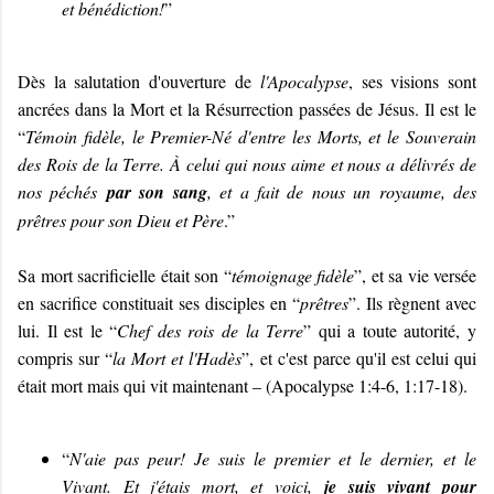
et bénédiction!
”
Dès la salutation d'ouverture de
l'Apocalypse
, ses visions sont
ancrées dans la Mort et la Résurrection passées de Jésus. Il est le
“
Témoin fidèle, le Premier-Né d'entre les Morts, et le Souverain
des Rois de la Terre. À celui qui nous aime et nous a délivrés de
nos péchés
par son sang
, et a fait de nous un royaume, des
prêtres pour son Dieu et Père
.”
Sa mort sacrificielle était son “
témoignage fidèle
”, et sa vie versée
en sacrifice constituait ses disciples en “
prêtres
”. Ils règnent avec
lui. Il est le “
Chef des rois de la Terre
” qui a toute autorité, y
compris sur “
la Mort et l'Hadès
”, et c'est parce qu'il est celui qui
était mort mais qui vit maintenant – (Apocalypse 1:4-6, 1:17-18).
“
N'aie pas peur! Je suis le premier et le dernier, et le
Vivant. Et j'étais mort, et voici,
je suis vivant pour