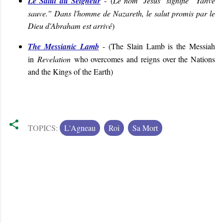
Le Salut du Seigneur
-
(
Le nom ‘Jésus’ signifie “Yahvé
sauve.” Dans l'homme de Nazareth, le salut promis par le
Dieu d'Abraham est arrivé
)
The Messianic Lamb
- (
The Slain Lamb is the Messiah
in
Revelation
who overcomes and reigns over the Nations
and the Kings of the Earth
)
TOPICS:
L'Agneau
Roi
Sa Mort
C
o
m
m
e
n