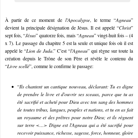
À partir de ce moment de
l'Apocalypse
, le terme “
Agneau
”
devient la principale désignation de Jésus. Il est appelé “
Christ
”
sept fois, “
Jésus
” quatorze fois, mais “
Agneau
” vingt-huit fois – (4
x 7). Le passage du chapitre 5 est la seule et unique fois où il est
appelé le “
Lion de Juda
.” C'est “
l'Agneau
” qui règne sur toute la
création depuis le Trône de son Père et révèle le contenu du
“
Livre scellé
”, comme le confirme le passage:
“
Ils chantent un cantique nouveau, déclarant: Tu es digne
de prendre le livre et d'ouvrir ses sceaux, parce que tu as
été sacrifié et acheté pour Dieu avec ton sang des hommes
de toutes tribus, langues, peuples et nations, et tu en as fait
un royaume et des prêtres pour notre Dieu; et ils règnent
sur terre <…> Digne est l'Agneau qui a été sacrifié pour
recevoir puissance, richesse, sagesse, force, honneur, gloire