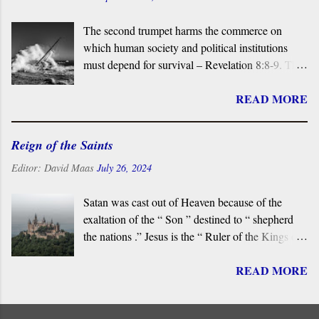
The second trumpet harms the commerce on
which human society and political institutions
must depend for survival – Revelation 8:8-9. The
sounding of the Second Trumpet causes upheaval
READ MORE
in the sea, disrupting a third of all seaborne
trade. In the Book of Revelation , the “sea” is
vital to the commerce upon which end-time
Reign of the Saints
Babylon and the Empire depend for power, and
it is the place from which the Beast ascends. This
Editor:
David Maas
July 26, 2024
explains why, at the end of the Book, no “ sea ” is
found in New Jerusalem. In the symbolic world,
Satan was cast out of Heaven because of the
the Sea is linked directly to the Dragon and the
exaltation of the “ Son ” destined to “ shepherd
Beast.
the nations .” Jesus is the “ Ruler of the Kings of
the Earth ” and his victorious saints reign with
READ MORE
him. Their royal status is based on his Death and
Resurrection. He is the “ faithful witness ” and
the “ firstborn of the dead .” By his blood, he “