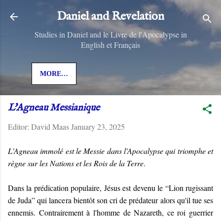
Skip to main content
Daniel and Revelation
Studies in Daniel and le Livre de l'Apocalypse in
English et Français
MORE…
L'Agneau Messianique
Editor:
David Maas
January 23, 2025
L'Agneau immolé est le Messie dans l'Apocalypse qui triomphe et
règne sur les Nations et les Rois de la Terre
.
Dans la prédication populaire, Jésus est devenu le “Lion rugissant
de Juda” qui lancera bientôt son cri de prédateur alors qu'il tue ses
ennemis. Contrairement à l'homme de Nazareth, ce roi guerrier