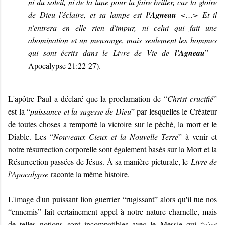
ni du soleil, ni de la lune pour la faire briller, car la gloire
de Dieu l'éclaire, et sa lampe est
l'Agneau
<…> Et il
n'entrera en elle rien d'impur, ni celui qui fait une
abomination et un mensonge, mais seulement les hommes
qui sont écrits dans le Livre de Vie de
l'Agneau
” –
Apocalypse 21:22-27).
L'apôtre Paul a déclaré que la proclamation de “
Christ crucifié
”
est la “
puissance et la sagesse de Dieu
” par lesquelles le Créateur
de toutes choses a remporté la victoire sur le péché, la mort et le
Diable. Les “
Nouveaux Cieux et la Nouvelle Terre
” à venir et
notre résurrection corporelle sont également basés sur la Mort et la
Résurrection passées de Jésus. À sa manière picturale, le
Livre de
l'Apocalypse
raconte la même histoire.
L'image d'un puissant lion guerrier “rugissant” alors qu'il tue nos
“ennemis” fait certainement appel à notre nature charnelle, mais
de telles notions sont incompatibles avec le Messie qui “
s'est