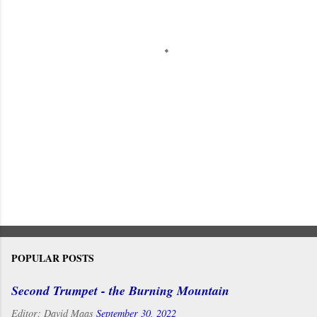
t
s
POPULAR POSTS
Second Trumpet - the Burning Mountain
Editor:
David Maas
September 30, 2022